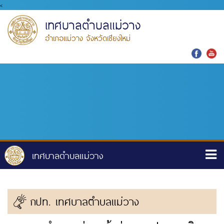
<
เทศบาลตำบลแม่วาง
อำเภอแม่วาง จังหวัดเชียงใหม่
กปท. เทศบาลตำบลแม่วาง