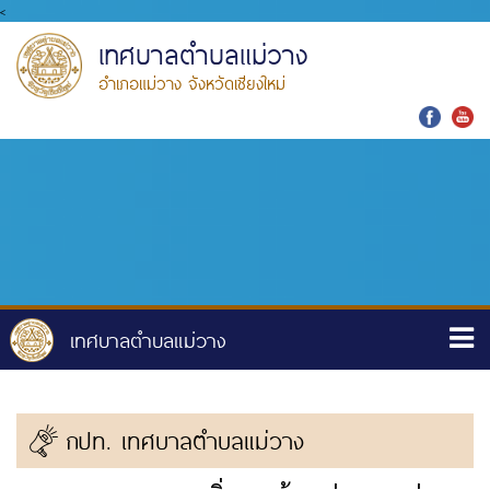
<
เทศบาลตำบลแม่วาง
อำเภอแม่วาง จังหวัดเชียงใหม่
กปท. เทศบาลตำบลแม่วาง