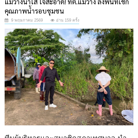
แม่วางน้ำใส ใจสะอาด! ทต.แม่วาง ลงพื้นที่เช็ก
คุณภาพน้ำรอบชุมชน
9 พฤษภาคม 2569
อ่าน 159 ครั้ง