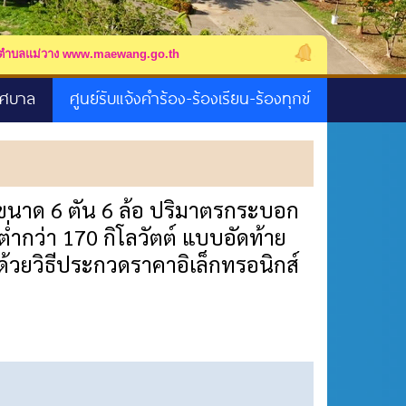
 www.maewang.go.th
ติดตามข่าวสาร เทศบาลตำบลแม
ทศบาล
ศูนย์รับแจ้งคำร้อง-ร้องเรียน-ร้องทุกข์
ะ ขนาด 6 ตัน 6 ล้อ ปริมาตรกระบอก
ม่ต่ำกว่า 170 กิโลวัตต์ แบบอัดท้าย
้วยวิธีประกวดราคาอิเล็กทรอนิกส์