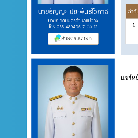
นายธัญญะ ปิยะพันธ์โอภาส
ลำดั
นายกเทศมนตรีตำบลแม่วาง
1
โทร 053-489406-7 ต่อ 12
สายตรงนายก
แชร์หน้