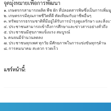
จุดมุ่งหมายเพื่อการพัฒนา
๑. เกษตรกรสามารถผลิต พืช ผัก ที่ปลอดสารพิษซึ่งเป็นการเพิ
๒. เกษตรกรมีคุณภาพชีวิตที่ดี ทัดเทียมกับอาชีพอื่นๆ
๓. ทรัพยากรธรรมชาติที่มีอยู่ได้รับการบำรุงดูแลรักษา และสิ่งแ
๔. ประชาชนสามารถเข้าถึงการศึกษาและข่าวสารอย่างทั่วถึง
๕. ประชาชนมีสุขภาพแข็งแรง สมบูรณ์
๖. คนจนมีจำนวนลดลง
๗. ประชาชนทุกเพศ ทุกวัย มีศักยภาพในการแข่งขันทุกๆด้าน
๘. การคมนาคม สะดวก รวดเร็ว
แชร์หน้านี้: