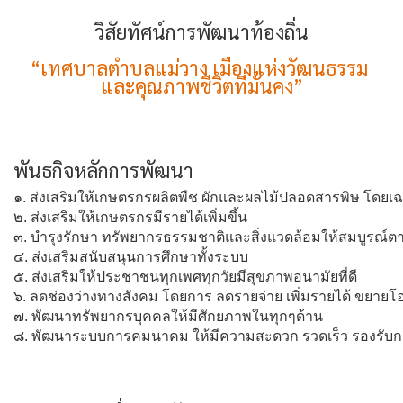
วิสัยทัศน์การพัฒนาท้องถิ่น
“เทศบาลตำบลแม่วาง เมืองแห่งวัฒนธรรม
และคุณภาพชีวิตที่มั่นคง”
พันธกิจหลักการพัฒนา
๑. ส่งเสริมให้เกษตรกรผลิตพืช ผักและผลไม้ปลอดสารพิษ โดย
๒. ส่งเสริมให้เกษตรกรมีรายได้เพิ่มขึ้น
๓. บำรุงรักษา ทรัพยากรธรรมชาติและสิ่งแวดล้อมให้สมบูรณ์ต
๔. ส่งเสริมสนับสนุนการศึกษาทั้งระบบ
๕. ส่งเสริมให้ประชาชนทุกเพศทุกวัยมีสุขภาพอนามัยที่ดี
๖. ลดช่องว่างทางสังคม โดยการ ลดรายจ่าย เพิ่มรายได้ ขยาย
๗. พัฒนาทรัพยากรบุคคลให้มีศักยภาพในทุกๆด้าน
๘. พัฒนาระบบการคมนาคม ให้มีความสะดวก รวดเร็ว รองรับการ